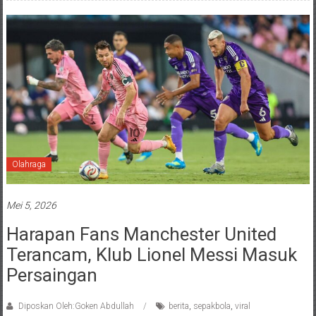
Olahraga
Mei 5, 2026
Harapan Fans Manchester United
Terancam, Klub Lionel Messi Masuk
Persaingan
Diposkan Oleh:Goken Abdullah
berita
,
sepakbola
,
viral