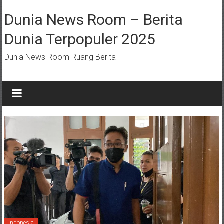
Lompat
ke
Dunia News Room – Berita
konten
Dunia Terpopuler 2025
Dunia News Room Ruang Berita
Indonesia