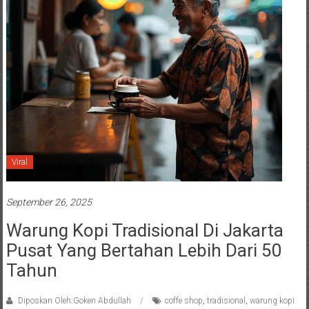
Viral
September 26, 2025
Warung Kopi Tradisional Di Jakarta
Pusat Yang Bertahan Lebih Dari 50
Tahun
Diposkan Oleh:Goken Abdullah
coffe shop
,
tradisional
,
warung kopi