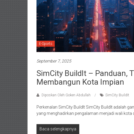
E-Sports
September 7, 2025
SimCity BuildIt – Panduan, T
Membangun Kota Impian
Diposkan Oleh:Goken Abdullah
SimCity BuildIt
Perkenalan SimCity BuildIt SimCity BuildIt adalah 
yang menghadirkan pengalaman menjadi wali kota 
Baca selengkapnya