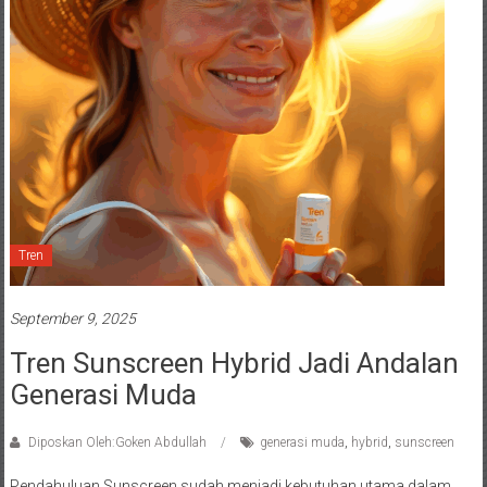
Tren
September 9, 2025
Tren Sunscreen Hybrid Jadi Andalan
Generasi Muda
Diposkan Oleh:Goken Abdullah
generasi muda
,
hybrid
,
sunscreen
Pendahuluan Sunscreen sudah menjadi kebutuhan utama dalam