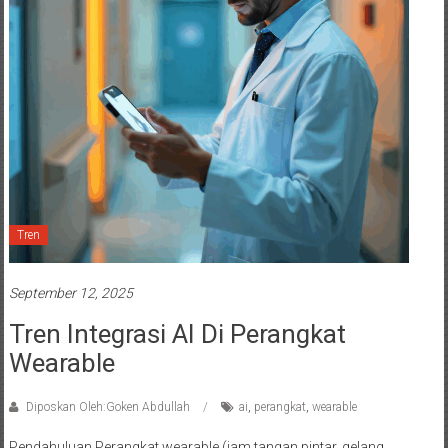
Tren
September 12, 2025
Tren Integrasi AI Di Perangkat
Wearable
Diposkan Oleh:Goken Abdullah
ai
,
perangkat
,
wearable
Pendahuluan Perangkat wearable (jam tangan pintar, gelang