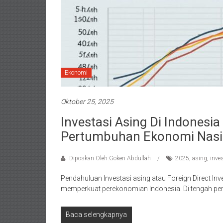
Ekonomi
Oktober 25, 2025
Investasi Asing Di Indonesi
Pertumbuhan Ekonomi Nasi
Diposkan Oleh:Goken Abdullah
2025
,
asing
,
inve
Pendahuluan Investasi asing atau Foreign Direct Inv
memperkuat perekonomian Indonesia. Di tengah pe
Baca selengkapnya